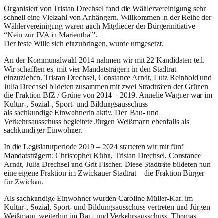
Organisiert von Tristan Drechsel fand die Wählervereinigung sehr
schnell eine Vielzahl von Anhängern. Willkommen in der Reihe der
Wählervereinigung waren auch Mitglieder der Bürgerinitiative
“Nein zur JVA in Marienthal”.
Der feste Wille sich einzubringen, wurde umgesetzt.
An der Kommunalwahl 2014 nahmen wir mit 22 Kandidaten teil.
Wir schafften es, mit vier Mandatsträgern in den Stadtrat
einzuziehen. Tristan Drechsel, Constance Arndt, Lutz Reinhold und
Julia Drechsel bildeten zusammen mit zwei Stradträten der Grünen
die Fraktion BfZ / Grüne von 2014 – 2019. Annelie Wagner war im
Kultur-, Sozial-, Sport- und Bildungsausschuss
als sachkundige Einwohnerin aktiv. Den Bau- und
Verkehrsausschuss begleitete Jürgen Weißmann ebenfalls als
sachkundiger Einwohner.
In die Legislaturperiode 2019 – 2024 starteten wir mit fünf
Mandatsträgern: Christopher Kühn, Tristan Drechsel, Constance
Arndt, Julia Drechsel und Grit Fischer. Diese Stadträte bildeten nun
eine eigene Fraktion im Zwickauer Stadtrat – die Fraktion Bürger
für Zwickau.
Als sachkundige Einwohner wurden Caroline Müller-Karl im
Kultur-, Sozial, Sport- und Bildungsausschuss vertreten und Jürgen
Weißmann weiterhin im Bau- und Verkehrsausschuss, Thomas