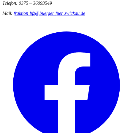
Telefon: 0375 – 36093549
Mail:
fraktion-bfz@buerger-fuer-zwickau.de