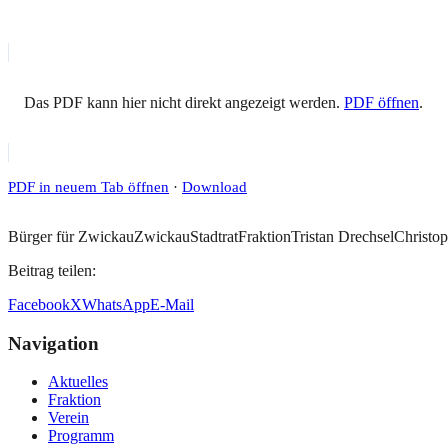
Das PDF kann hier nicht direkt angezeigt werden.
PDF öffnen
.
PDF in neuem Tab öffnen
·
Download
Bürger für Zwickau
Zwickau
Stadtrat
Fraktion
Tristan Drechsel
Christo
Beitrag teilen:
Facebook
X
WhatsApp
E-Mail
Navigation
Aktuelles
Fraktion
Verein
Programm