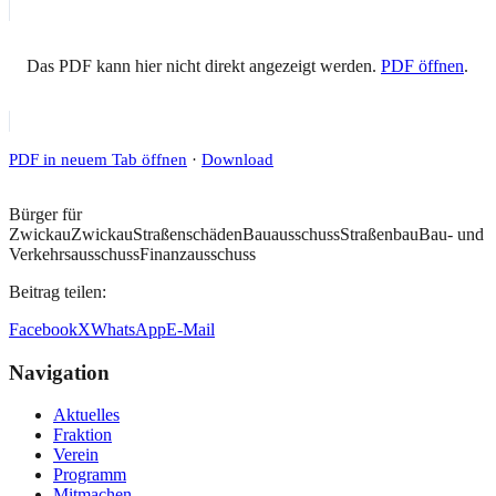
Das PDF kann hier nicht direkt angezeigt werden.
PDF öffnen
.
PDF in neuem Tab öffnen
·
Download
Bürger für
Zwickau
Zwickau
Straßenschäden
Bauausschuss
Straßenbau
Bau- und
Verkehrsausschuss
Finanzausschuss
Beitrag teilen:
Facebook
X
WhatsApp
E-Mail
Navigation
Aktuelles
Fraktion
Verein
Programm
Mitmachen